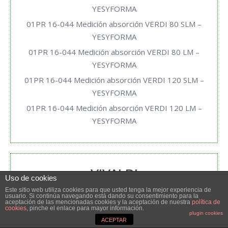
YESYFORMA
01PR 16-044 Medición absorción VERDI 80 SLM –
YESYFORMA
01PR 16-044 Medición absorción VERDI 80 LM –
YESYFORMA
01PR 16-044 Medición absorción VERDI 120 SLM –
YESYFORMA
01PR 16-044 Medición absorción VERDI 120 LM –
YESYFORMA
VIVALDI
Uso de cookies
Este sitio web utiliza cookies para que usted tenga la mejor experiencia de
usuario. Si continúa navegando está dando su consentimiento para la
01PR 16-044 Medición absorción VIVALDI 30 SLM –
aceptación de las mencionadas cookies y la aceptación de nuestra
política de
cookies
, pinche el enlace para mayor información.
YESYFORMA
plugin cookies
ACEPTAR
01PR 16-044 Medición absorción VIVALDI 30 LM –