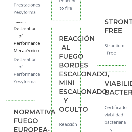
Reaction
Prestaciones
to fire
Yesyforma
………..
STRON
Declaration
FREE
of
REACCIÓN
Performance
Strontium
AL
Mecatécnico
Free
FUEGO
Declaration
BORDES
of
ESCALONADO,
Performance
Yesyforma
MINI
VIABIL
ESCALONADO
BACTER
Y
Certificado
OCULTO
NORMATIVA
viabilidad
FUEGO
bacteriana
Reacción
EUROPEA-
y
al