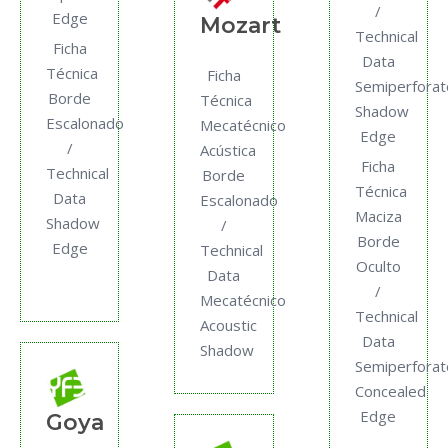
/
Edge
Mozart
Technical
Ficha
Data
Técnica
Ficha
Semiperfora
Borde
Técnica
Shadow
Escalonado
Mecatécnico
Edge
/
Acústica
Ficha
Technical
Borde
Técnica
Data
Escalonado
Maciza
Shadow
/
Borde
Edge
Technical
Oculto
Data
/
Mecatécnico
Technical
Acoustic
Data
Shadow
Semiperfora
Concealed
Edge
Goya