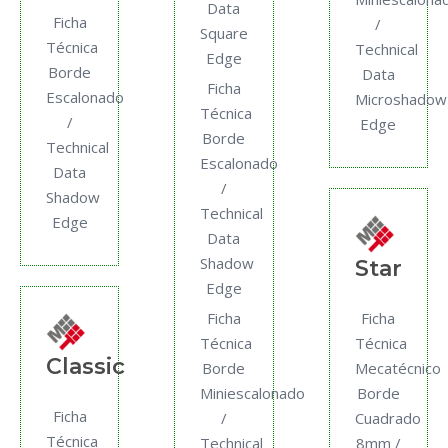
Data
Ficha
/
Square
Técnica
Technical
Edge
Borde
Data
Ficha
Escalonado
Microshadow
Técnica
/
Edge
Borde
Technical
Escalonado
Data
/
Shadow
Technical
Edge
Data
Shadow
Star
Edge
Ficha
Ficha
Técnica
Técnica
Classic
Borde
Mecatécnico
Miniescalonado
Borde
Ficha
/
Cuadrado
Técnica
Technical
8mm /