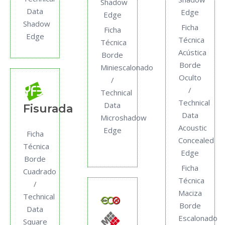
Shadow
Data
Edge
Edge
Shadow
Ficha
Ficha
Edge
Técnica
Técnica
Acústica
Borde
Borde
Miniescalonado
Oculto
/
/
Technical
Technical
Data
Fisurada
Data
Microshadow
Acoustic
Edge
Ficha
Concealed
Técnica
Edge
Borde
Ficha
Cuadrado
Técnica
/
Maciza
Technical
Borde
Data
Escalonado
Square