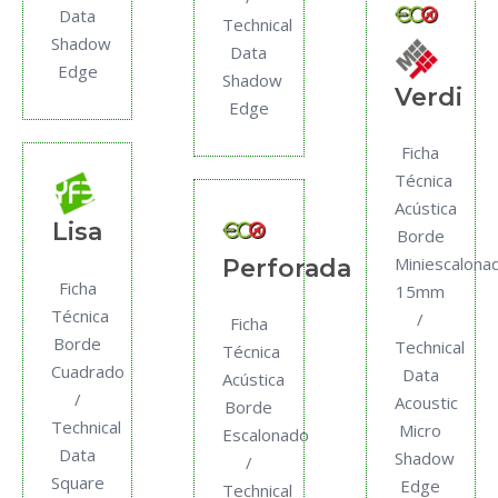
Data
Technical
Shadow
Data
Edge
Shadow
Verdi
Edge
Ficha
Técnica
Acústica
Lisa
Borde
Miniescalona
Perforada
Ficha
15mm
Técnica
/
Ficha
Borde
Technical
Técnica
Cuadrado
Data
Acústica
/
Acoustic
Borde
Technical
Micro
Escalonado
Data
Shadow
/
Square
Edge
Technical