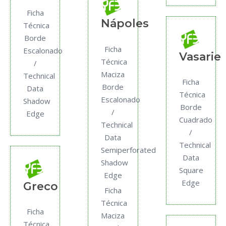
Ficha
Nápoles
Técnica
Borde
Ficha
Escalonado
Vasarie
Técnica
/
Maciza
Technical
Ficha
Borde
Data
Técnica
Escalonado
Shadow
Borde
/
Edge
Cuadrado
Technical
/
Data
Technical
Semiperforated
Data
Shadow
Square
Edge
Edge
Greco
Ficha
Técnica
Ficha
Maciza
Técnica