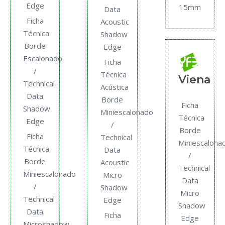
Edge
15mm
Data
Ficha
Acoustic
Técnica
Shadow
Borde
Edge
Escalonado
Ficha
/
Técnica
Viena
Technical
Acústica
Data
Borde
Ficha
Shadow
Miniescalonado
Técnica
Edge
/
Borde
Ficha
Technical
Miniescalona
Técnica
Data
/
Borde
Acoustic
Technical
Miniescalonado
Micro
Data
/
Shadow
Micro
Technical
Edge
Shadow
Data
Ficha
Edge
Microshadow