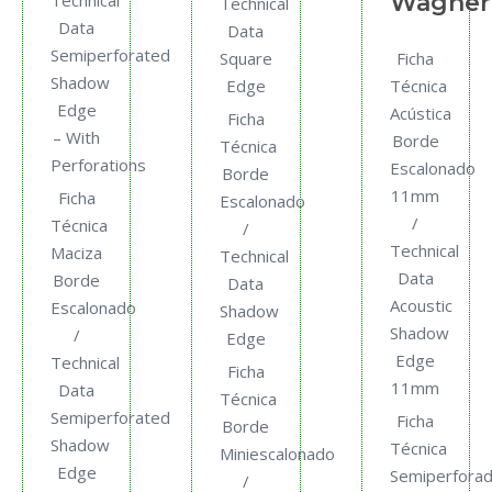
Wagner
Technical
Technical
Data
Data
Semiperforated
Square
Ficha
Shadow
Edge
Técnica
Edge
Acústica
Ficha
– With
Borde
Técnica
Perforations
Escalonado
Borde
11mm
Ficha
Escalonado
/
Técnica
/
Technical
Maciza
Technical
Data
Borde
Data
Acoustic
Escalonado
Shadow
Shadow
/
Edge
Edge
Technical
Ficha
11mm
Data
Técnica
Semiperforated
Ficha
Borde
Shadow
Técnica
Miniescalonado
Edge
Semiperfora
/