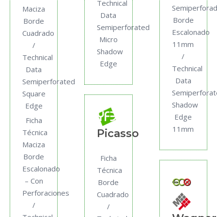
Technical
Semiperfora
Maciza
Data
Borde
Borde
Semiperforated
Escalonado
Cuadrado
Micro
11mm
/
Shadow
/
Technical
Edge
Technical
Data
Data
Semiperforated
Semiperfora
Square
Shadow
Edge
Edge
Ficha
11mm
Picasso
Técnica
Maciza
Borde
Ficha
Escalonado
Técnica
– Con
Borde
Perforaciones
Cuadrado
/
/