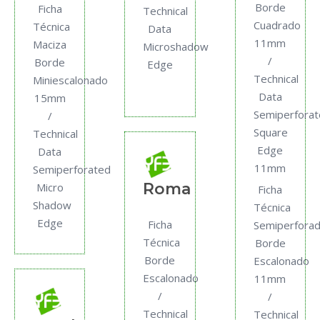
Borde
Ficha
Technical
Cuadrado
Técnica
Data
11mm
Maciza
Microshadow
/
Borde
Edge
Technical
Miniescalonado
Data
15mm
Semiperfora
/
Square
Technical
Edge
Data
11mm
Semiperforated
Roma
Micro
Ficha
Shadow
Técnica
Edge
Ficha
Semiperfora
Técnica
Borde
Borde
Escalonado
Escalonado
11mm
/
/
Technical
Technical