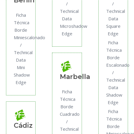
Berlin
/
/
Technical
Technical
Ficha
Data
Data
Técnica
Microshadow
Square
Borde
Edge
Edge
Miniescalonado
Ficha
/
Técnica
Technical
Borde
Data
Escalonado
Mini
/
Shadow
Marbella
Technical
Edge
Data
Ficha
Shadow
Técnica
Edge
Borde
Ficha
Cuadrado
Técnica
/
Cádiz
Borde
Technical
Miniescalona