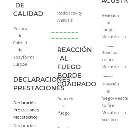
ACÚSTI
DE
………..
CALIDAD
Radioactivity
Reacción
Analysis
al
Política
fuego
de
Mecatécnico
Calidad
………..
REACCIÓN
de
Reaction
Yesyforma
AL
to fire
Europa
FUEGO
Mecatécnico
BORDE
……….
DECLARACIONES
CUADRADO
Reacción
PRESTACIONES
al
fuego/Reacti
Reacción
Declaración
to fire
al
Prestaciones
Mecatécnico
fuego
Mecatécnico
Acústico
………..
Declaración