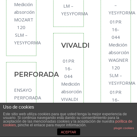
Medición
–
LM –
absorción
YESYFORMA
YESYFORMA
MOZART
01PR
120
16-
SLM –
044
YESYFORMA
VIVALDI
Medición
absorción
WAGNER
01PR
120
16-
PERFORADA
SLM –
044
YESYFORMA
Medición
ENSAYO
absorción
01PR
PERFORADA
VIVALDI
16-
ACUSTICA
30
044
Uso de cookies
ESCALONADA
SLM –
Medición
Este sitio web utiliza cookies para que usted tenga la mejor experiencia de
usuario. Si continúa navegando está dando su consentimiento para la
ENSAYO
YESYFORMA
aceptación de las mencionadas cookies y la aceptación de nuestra
política de
absorción
cookies
, pinche el enlace para mayor información.
plugin cookies
PERFORADA
WAGNER
01PR
ACEPTAR