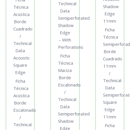
Technical
Shadow
Técnica
Data
Edge
Acústica
Semiperforated
11mm
Borde
Shadow
Cuadrado
Ficha
Edge
/
Técnica
– With
Technical
Semiperfora
Perforations
Data
Borde
Ficha
Acoustic
Cuadrado
Técnica
Square
11mm
Maciza
Edge
/
Borde
Technical
Ficha
Escalonado
Data
Técnica
/
Semiperfora
Acústica
Technical
Square
Borde
Data
Edge
Escalonado
Semiperforated
11mm
/
Shadow
Technical
Ficha
Edge