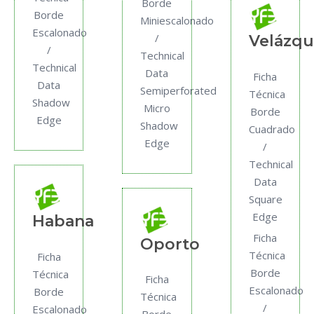
Borde
Borde
Miniescalonado
Escalonado
/
Velázqu
/
Technical
Technical
Data
Ficha
Data
Semiperforated
Técnica
Shadow
Micro
Borde
Edge
Shadow
Cuadrado
Edge
/
Technical
Data
Square
Edge
Habana
Ficha
Oporto
Técnica
Ficha
Borde
Técnica
Ficha
Escalonado
Borde
Técnica
/
Escalonado