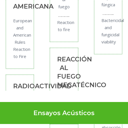
fúngica
AMERICANA
fuego
………..
………..
Bactericidal
European
Reaction
and
and
to fire
fungicidal
American
viability
Rules
Reaction
to Fire
REACCIÓN
AL
FUEGO
MECATÉCNICO
RADIOACTIVIDAD
Ensayos Acústicos
absorción