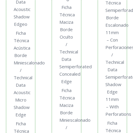
Data
Técnica
Ficha
Acoustic
Semiperfora
Técnica
Shadow
Borde
Maciza
Edgeo
Escalonado
Borde
11mm
Ficha
Oculto
– Con
Técnica
/
Perforacione
Acústica
Technical
/
Borde
Data
Technical
Miniescalonado
Semiperforated
Data
/
Concealed
Semiperfora
Technical
Edge
Shadow
Data
Ficha
Edge
Acoustic
Técnica
11mm
Micro
Maciza
– With
Shadow
Borde
Perforations
Edge
Miniescalonado
Ficha
Ficha
/
Técnica
Técnica