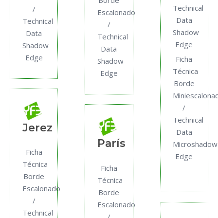
Borde
Technical
/
Escalonado
Data
Technical
/
Shadow
Data
Technical
Edge
Shadow
Data
Edge
Ficha
Shadow
Técnica
Edge
Borde
Miniescalona
/
Technical
Jerez
Data
París
Microshadow
Ficha
Edge
Técnica
Ficha
Borde
Técnica
Escalonado
Borde
/
Escalonado
Technical
/