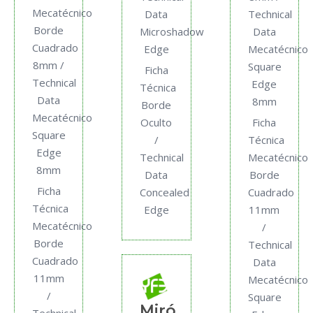
Mecatécnico
Data
Technical
Borde
Microshadow
Data
Cuadrado
Edge
Mecatécnico
8mm /
Square
Ficha
Technical
Edge
Técnica
Data
8mm
Borde
Mecatécnico
Oculto
Ficha
Square
/
Técnica
Edge
Technical
Mecatécnico
8mm
Data
Borde
Ficha
Concealed
Cuadrado
Técnica
Edge
11mm
Mecatécnico
/
Borde
Technical
Cuadrado
Data
11mm
Mecatécnico
/
Square
Miró