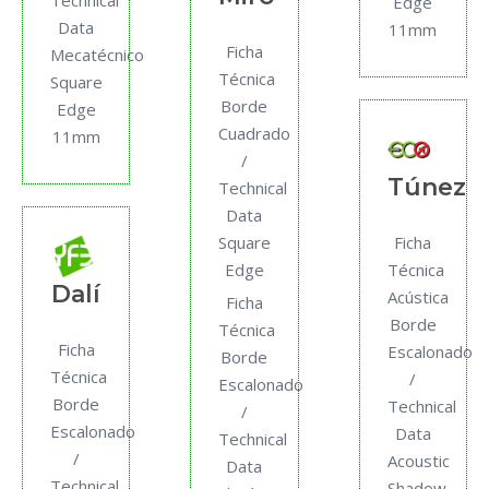
Technical
Edge
Data
11mm
Ficha
Mecatécnico
Técnica
Square
Borde
Edge
Cuadrado
11mm
/
Túnez
Technical
Data
Square
Ficha
Edge
Técnica
Dalí
Acústica
Ficha
Borde
Técnica
Ficha
Escalonado
Borde
Técnica
/
Escalonado
Borde
Technical
/
Escalonado
Data
Technical
/
Acoustic
Data
Technical
Shadow