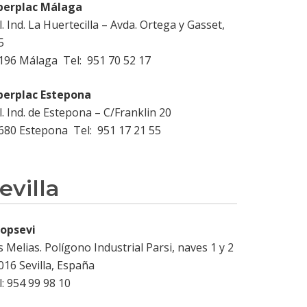
perplac Málaga
l. Ind. La Huertecilla – Avda. Ortega y Gasset,
5
196 Málaga Tel: 951 70 52 17
perplac Estepona
l. Ind. de Estepona – C/Franklin 20
680 Estepona Tel: 951 17 21 55
evilla
opsevi
s Melias. Polígono Industrial Parsi, naves 1 y 2
016 Sevilla, España
l: 954 99 98 10