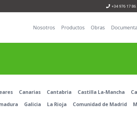
+34 976 17 86
Nosotros
Productos
Obras
Documenta
eares
Canarias
Cantabria
Castilla La-Mancha
Ca
emadura
Galicia
La Rioja
Comunidad de Madrid
M