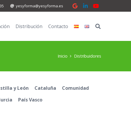
 35
yesyforma@yesyforma.es
ción
Distribución
Contacto
Inicio
Distribuidores
stilla y León
Cataluña
Comunidad
urcia
País Vasco