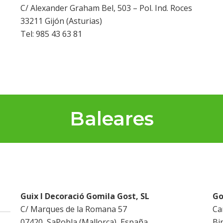
C/ Alexander Graham Bel, 503 – Pol. Ind. Roces
33211 Gijón (Asturias)
Tel: 985 43 63 81
Baleares
Guix I Decoració Gomila Gost, SL
Go
C/ Marques de la Romana 57
Ca
07420, SaPobla (Mallorca), España
Bi