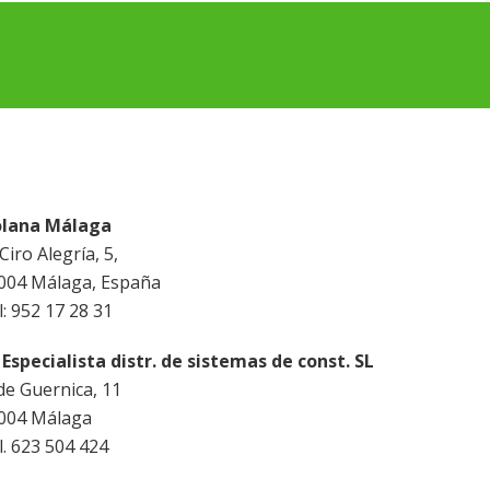
olana Málaga
Ciro Alegría, 5,
004 Málaga, España
l: 952 17 28 31
 Especialista distr. de sistemas de const. SL
 de Guernica, 11
004 Málaga
l. 623 504 424