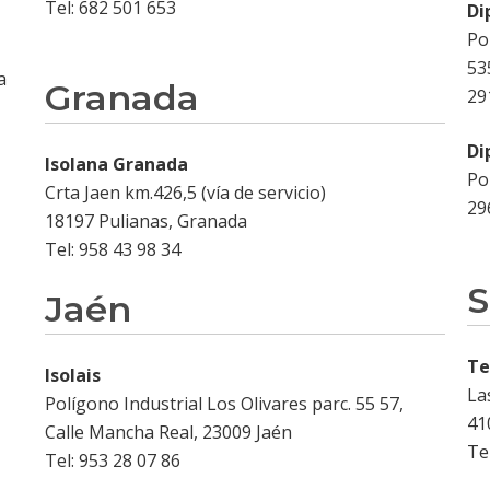
Tel: 682 501 653
Di
Po
53
a
Granada
29
Di
Isolana Granada
Po
Crta Jaen km.426,5 (vía de servicio)
29
18197 Pulianas, Granada
Tel: 958 43 98 34
S
Jaén
Te
Isolais
La
Polígono Industrial Los Olivares parc. 55 57,
41
Calle Mancha Real, 23009 Jaén
Te
Tel: 953 28 07 86