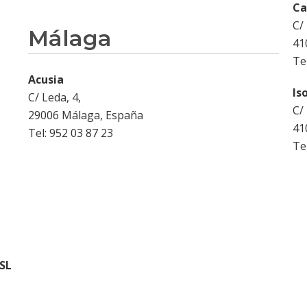
Ca
C/
Málaga
41
Te
Acusia
Is
C/ Leda, 4,
C/
29006 Málaga, España
41
Tel: 952 03 87 23
Te
 SL