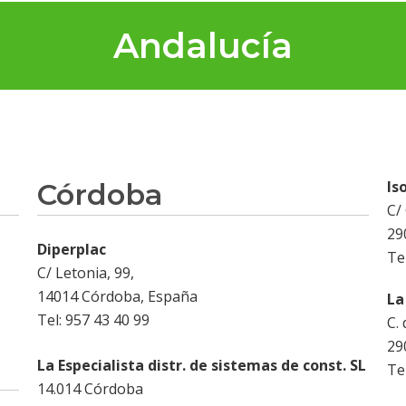
Andalucía
Córdoba
Is
C/ 
29
Diperplac
Te
C/ Letonia, 99,
14014 Córdoba, España
La
Tel: 957 43 40 99
C.
29
La Especialista distr. de sistemas de const. SL
Te
14.014 Córdoba