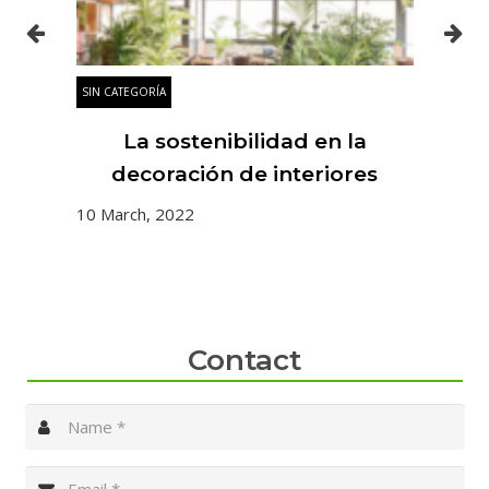
SIN CATEGORÍA
SIN
la
La sostenibilidad en la
E
decoración de interiores
10 March, 2022
10 
Contact