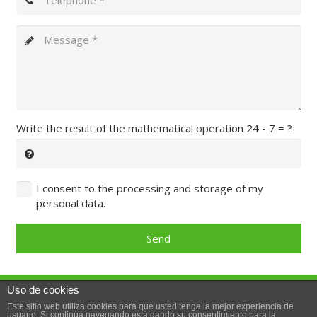
Write the result of the mathematical operation
24 - 7 = ?
I consent to the processing and storage of my
personal data.
Send
Uso de cookies
© 2018 · Yesyforma Europa – Carretera de la Zaida a
Este sitio web utiliza cookies para que usted tenga la mejor experiencia de
Sástago, Polígono Industrial número 1, 50780 Sástago,
usuario. Si continúa navegando está dando su consentimiento para la