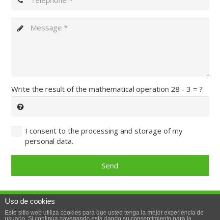
Write the result of the mathematical operation
28 - 3 = ?
I consent to the processing and storage of my
personal data.
Send
Uso de cookies
© 2018 · Yesyforma Europa – Carretera de la Zaida a
Este sitio web utiliza cookies para que usted tenga la mejor experiencia de
Sástago, Polígono Industrial número 1, 50780 Sástago,
usuario. Si continúa navegando está dando su consentimiento para la