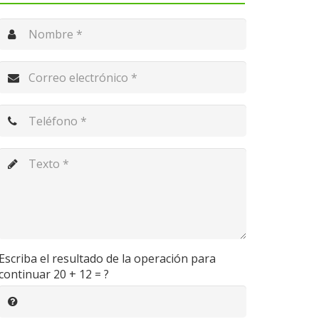
0
GORÍA
SIN CATEGORÍA
sostenibilidad en la
Techos de yeso
ración de interiores
reguladores natural
Escriba el resultado de la operación para
continuar
20 + 12 = ?
la temperatura y 
o, 2021
humedad