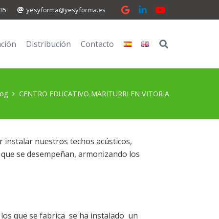
 35
yesyforma@yesyforma.es
ción
Distribución
Contacto
log
CENTRO EDUCATIVO MARITURRI EN VITORIA
 instalar nuestros techos acústicos,
des que se desempeñan, armonizando los
los que se fabrica se ha instalado un