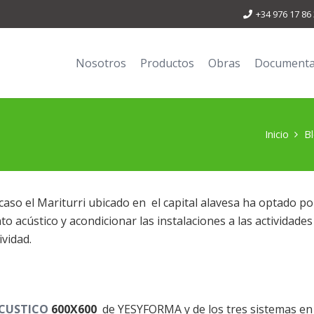
+34 976 17 86
Nosotros
Productos
Obras
Documenta
Inicio
B
aso el Mariturri ubicado en el capital alavesa ha optado por
nto acústico y acondicionar las instalaciones a las activida
ividad.
ACUSTICO
600X600
de YESYFORMA y de los tres sistemas en 