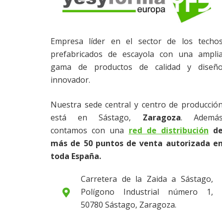
Empresa líder en el sector de los techo
prefabricados de escayola con una ampli
gama de productos de calidad y diseñ
innovador.
Nuestra sede central y centro de producció
está en Sástago,
Zaragoza
. Ademá
contamos con una
red de distribución
d
SIN CATEGORÍA
más de 50 puntos de venta autorizada e
toda España.
Techos de yeso
reguladores natura
Carretera de la Zaida a Sástago,
Polígono Industrial número 1,
la temperatura y
50780 Sástago, Zaragoza.
humedad