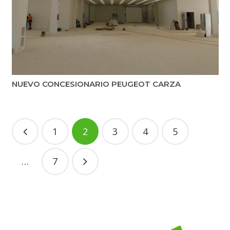
NUEVO CONCESIONARIO PEUGEOT CARZA
Navegación
1
2
3
4
5
de
entradas
…
7