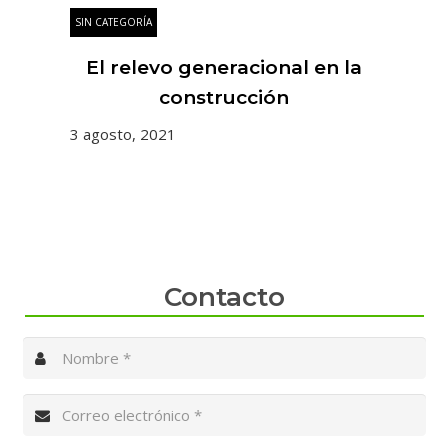
SIN CATEGORÍA
SIN
es
El relevo generacional en la
 y
construcción
3 agosto, 2021
31 
Contacto