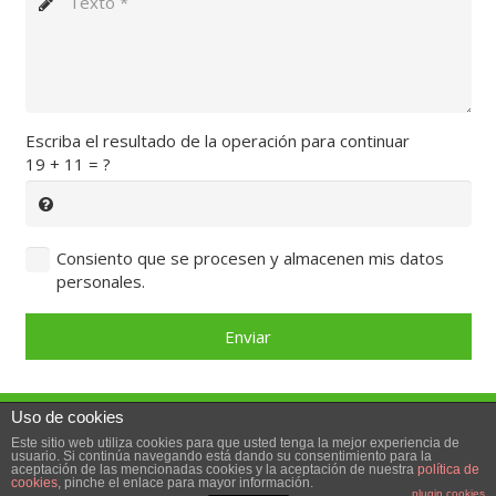
Escriba el resultado de la operación para continuar
19 + 11 = ?
Consiento que se procesen y almacenen mis datos
personales.
Enviar
Uso de cookies
© 2018 · Yesyforma Europa – Carretera de la Zaida a
Este sitio web utiliza cookies para que usted tenga la mejor experiencia de
Sástago, Polígono Industrial número 1, 50780 Sástago,
usuario. Si continúa navegando está dando su consentimiento para la
aceptación de las mencionadas cookies y la aceptación de nuestra
política de
cookies
, pinche el enlace para mayor información.
Zaragoza (Spain). +34 976 17 86 35
plugin cookies