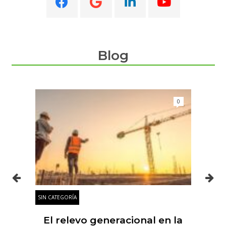
Blog
0
0
SIN CATEGORÍA
SIN
es
El relevo generacional en la