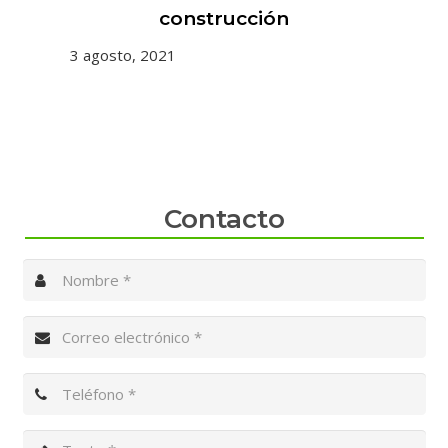
 y
construcción
3 agosto, 2021
31 
Contacto