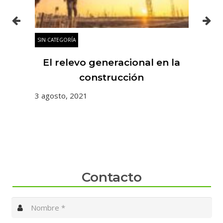
SIN CATEGORÍA
SIN
es
El relevo generacional en la
 y
construcción
3 agosto, 2021
31 
Contacto