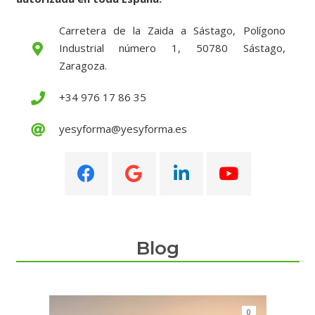
Carretera de la Zaida a Sástago, Polígono
Industrial número 1, 50780 Sástago,
Zaragoza.
+34 976 17 86 35
yesyforma@yesyforma.es
Blog
0
0