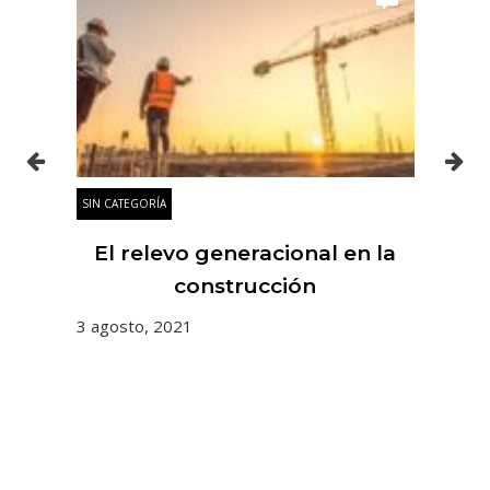
SIN CATEGORÍA
SIN
es
El relevo generacional en la
 y
construcción
3 agosto, 2021
31 