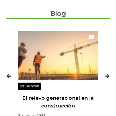
Blog
0
0
SIN CATEGORÍA
SIN
es
El relevo generacional en la
 y
construcción
3 agosto, 2021
31 