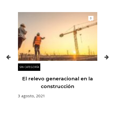
0
0
SIN CATEGORÍA
SIN
es
El relevo generacional en la
 y
construcción
3 agosto, 2021
31 