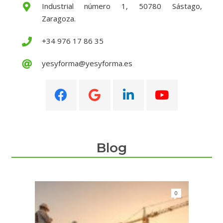
Industrial número 1, 50780 Sástago,
Zaragoza.
+34 976 17 86 35
yesyforma@yesyforma.es
Blog
0
0