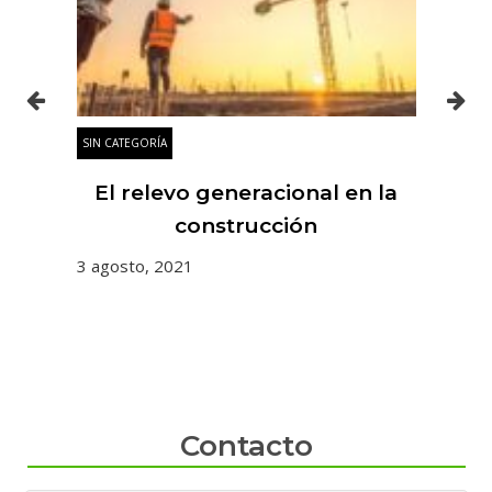
SIN CATEGORÍA
SIN
es
El relevo generacional en la
 y
construcción
3 agosto, 2021
31 
Contacto