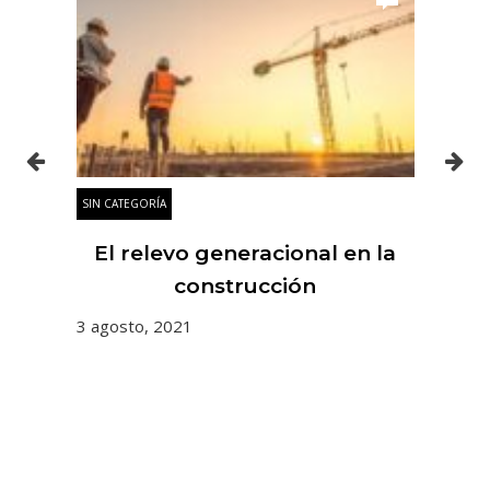
SIN CATEGORÍA
SIN
es
El relevo generacional en la
 y
construcción
3 agosto, 2021
31 