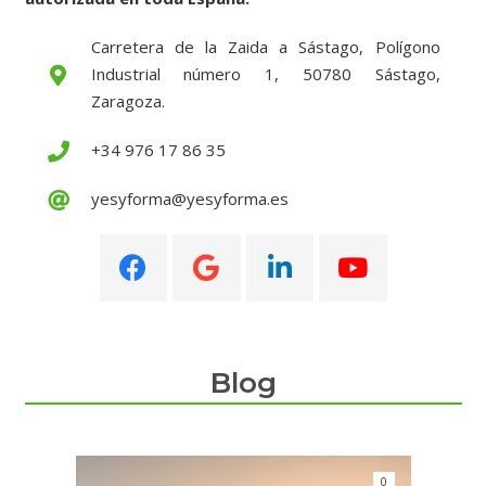
Carretera de la Zaida a Sástago, Polígono
Industrial número 1, 50780 Sástago,
Zaragoza.
+34 976 17 86 35
yesyforma@yesyforma.es
Blog
0
0