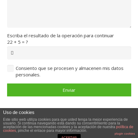
Escriba el resultado de la operación para continuar
22 + 5 = ?
Consiento que se procesen y almacenen mis datos
personales.
Enviar
Uso de cookies
© 2018 · Yesyforma Europa – Carretera de la Zaida a
Este sitio web utiliza cookies para que usted tenga la mejor experiencia de
Sástago, Polígono Industrial número 1, 50780 Sástago,
usuario. Si continúa navegando está dando su consentimiento para la
aceptación de las mencionadas cookies y la aceptación de nuestra
política de
cookies
, pinche el enlace para mayor información.
Zaragoza (Spain). +34 976 17 86 35
plugin cookies
ACEPTAR