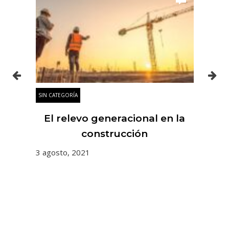
SIN CATEGORÍA
SIN
es
El relevo generacional en la
 y
construcción
3 agosto, 2021
31 