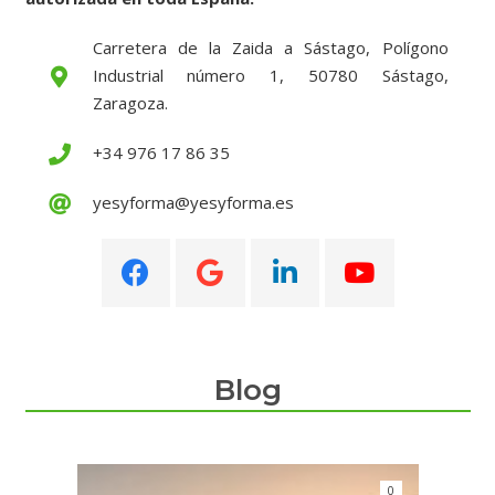
Carretera de la Zaida a Sástago, Polígono
Industrial número 1, 50780 Sástago,
Zaragoza.
+34 976 17 86 35
yesyforma@yesyforma.es
Blog
0
0