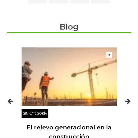
Blog
0
0
SIN CATEGORÍA
SIN
es
El relevo generacional en la
 y
construcción