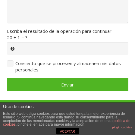
Escriba el resultado de la operación para continuar
20 + 1 = ?
Consiento que se procesen y almacenen mis datos
personales.
Enviar
Uso de cookies
© 2018 · Yesyforma Europa – Carretera de la Zaida a
Este sitio web utiliza cookies para que usted tenga la mejor experiencia de
Sástago, Polígono Industrial número 1, 50780 Sástago,
usuario. Si continúa navegando está dando su consentimiento para la
aceptación de las mencionadas cookies y la aceptación de nuestra
política de
cookies
, pinche el enlace para mayor información.
Zaragoza (Spain). +34 976 17 86 35
plugin cookies
ACEPTAR