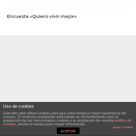
Encuesta «Quiero vivir mejor»
Uso de cookies
Este sitio web utiliza cookies para que usted tenga la mejor experiencia de
usuario. Si continúa navegando está dando su consentimiento para la
aceptación de las mencionadas cookies y la aceptación de nuestra
política de
cookies
, pinche el enlace para mayor información.
plugin cookies
ACEPTAR