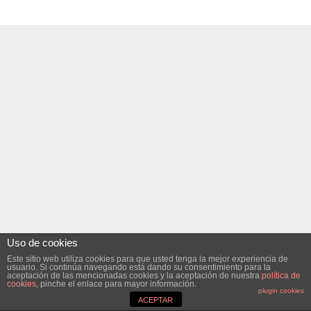
Uso de cookies
Este sitio web utiliza cookies para que usted tenga la mejor experiencia de
usuario. Si continúa navegando está dando su consentimiento para la
aceptación de las mencionadas cookies y la aceptación de nuestra
política de
cookies
, pinche el enlace para mayor información.
plugin cookies
ACEPTAR