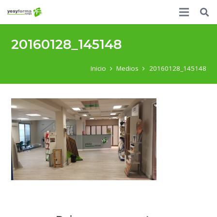
20160128_145148
Inicio
Medios
20160128_145148