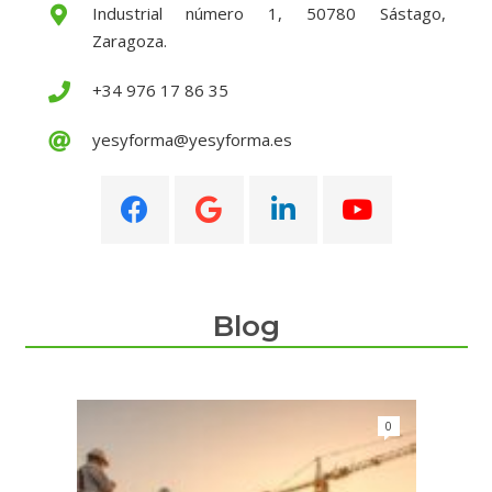
Industrial número 1, 50780 Sástago,
Zaragoza.
+34 976 17 86 35
yesyforma@yesyforma.es
Blog
0
0