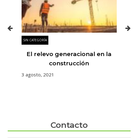
SIN CATEGORÍA
SIN
es
El relevo generacional en la
 y
construcción
3 agosto, 2021
31 
Contacto