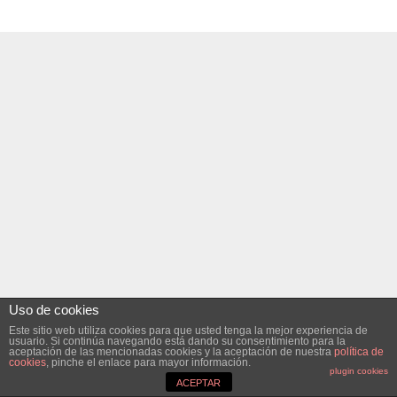
Uso de cookies
Este sitio web utiliza cookies para que usted tenga la mejor experiencia de
usuario. Si continúa navegando está dando su consentimiento para la
aceptación de las mencionadas cookies y la aceptación de nuestra
política de
cookies
, pinche el enlace para mayor información.
plugin cookies
ACEPTAR