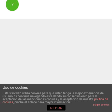
entradas
7
Uso de cookies
Este sitio web utiliza cookies para que usted tenga la mejor experiencia de
usuario. Si continúa navegando está dando su consentimiento para la
aceptación de las mencionadas cookies y la aceptación de nuestra
política de
cookies
, pinche el enlace para mayor información.
plugin cookies
ACEPTAR